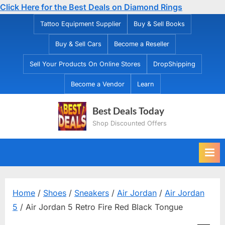
Click Here for the Best Deals on Diamond Rings
Skip
Tattoo Equipment Supplier
Buy & Sell Books
to
Buy & Sell Cars
Become a Reseller
content
Sell Your Products On Online Stores
DropShipping
Become a Vendor
Learn
Best Deals Today
Shop Discounted Offers
Home
/
Shoes
/
Sneakers
/
Air Jordan
/
Air Jordan
5
/ Air Jordan 5 Retro Fire Red Black Tongue