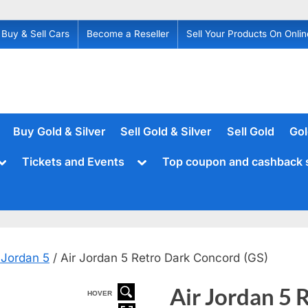
Buy & Sell Cars
Become a Reseller
Sell Your Products On Onlin
Buy Gold & Silver
Sell Gold & Silver
Sell Gold
Gol
Toggle
Toggle
Tickets and Events
Top coupon and cashback 
sub-
sub-
menu
menu
 Jordan 5
/ Air Jordan 5 Retro Dark Concord (GS)
Air Jordan 5 
HOVER