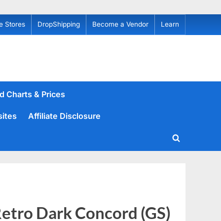
e Stores
DropShipping
Become a Vendor
Learn
d Charts & Prices
sites
Affiliate Disclosure
Toggle
search
form
Retro Dark Concord (GS)