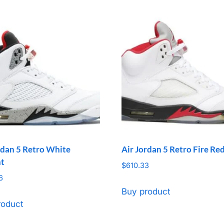
rdan 5 Retro White
Air Jordan 5 Retro Fire Re
t
$
610.33
6
Buy product
roduct