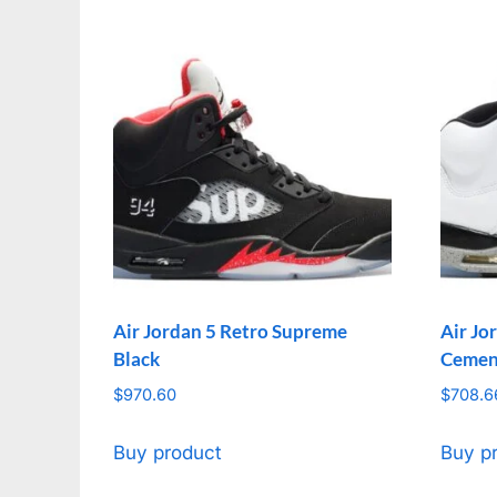
Air Jordan 5 Retro Supreme
Air Jo
Black
Cemen
$
970.60
$
708.6
Buy product
Buy p