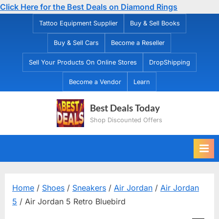
Click Here for the Best Deals on Diamond Rings
Skip
Tattoo Equipment Supplier
Buy & Sell Books
to
Buy & Sell Cars
Become a Reseller
content
Sell Your Products On Online Stores
DropShipping
Become a Vendor
Learn
Best Deals Today
Shop Discounted Offers
Home
/
Shoes
/
Sneakers
/
Air Jordan
/
Air Jordan
5
/ Air Jordan 5 Retro Bluebird